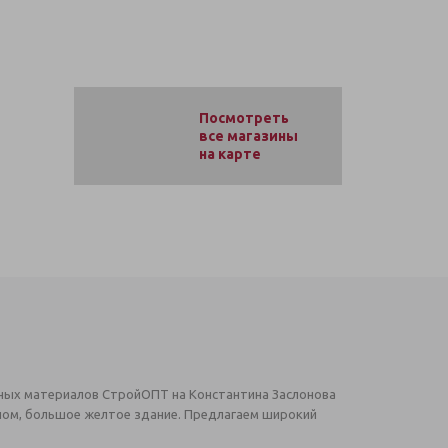
Посмотреть
все магазины
на карте
ных материалов СтройОПТ на Константина Заслонова
углом, большое желтое здание. Предлагаем широкий