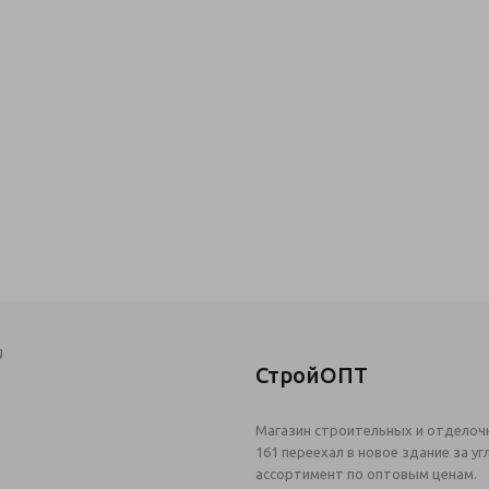
СТРОЙОПТ ТАВРОВО
Адрес:
Белгородская обл, п. Таврово, ул. Северная 1А
Телефон
+7 (4722) 25-07-07
СтройОПТ
Магазин строительных и отделоч
161 переехал в новое здание за 
ассортимент по оптовым ценам.