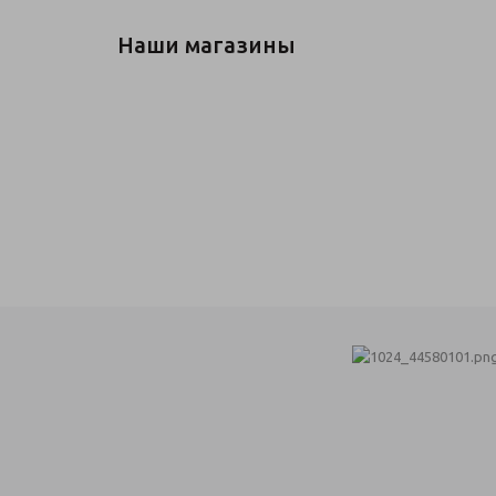
Наши магазины
СТРОЙОПТ
Адрес:
ул. Константина Заслонова, 161
Телефон
+7 (4722) 56-96-00