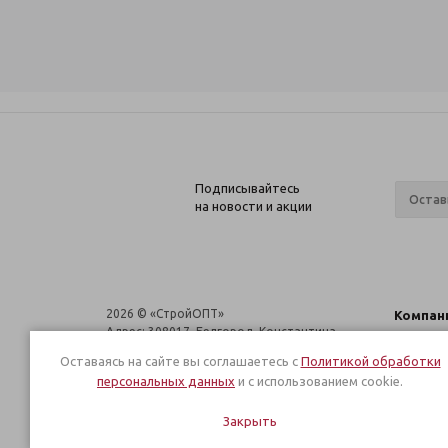
Подписывайтесь
на новости и акции
2026 © «CтройОПТ»
Компан
Адрес: 308017, Белгород, Константина
О компа
Заслонова 161
Оставаясь на сайте вы соглашаетесь с
Политикой обработки
Новости
персональных данных
и с использованием cookie.
Сотрудн
Ваканси
Закрыть
Магазин