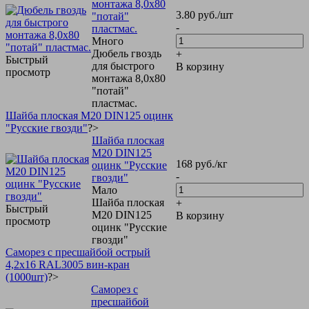
монтажа 8,0х80
3.80
руб.
/шт
"потай"
-
пластмас.
Много
Дюбель гвоздь
+
Быстрый
для быстрого
В корзину
просмотр
монтажа 8,0х80
"потай"
пластмас.
Шайба плоская М20 DIN125 оцинк
"Русские гвозди"
?>
Шайба плоская
М20 DIN125
168
руб.
/кг
оцинк "Русские
-
гвозди"
Мало
Шайба плоская
+
Быстрый
М20 DIN125
В корзину
просмотр
оцинк "Русские
гвозди"
Саморез с пресшайбой острый
4,2х16 RAL3005 вин-кран
(1000шт)
?>
Саморез с
пресшайбой