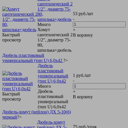
сантехнический 2
1/2", диаметр 75-
53
руб.
/шт
80,
-
шпилька+дюбель
Много
Хомут
+
Быстрый
сантехнический 2
В корзину
просмотр
1/2", диаметр 75-
80,
шпилька+дюбель
Дюбель пластиковый
универсальный (тип U) 6,0х42
?>
Дюбель
пластиковый
1
руб.
/шт
универсальный
-
(тип U) 6,0х42
Много
Дюбель
+
Быстрый
пластиковый
В корзину
просмотр
универсальный
(тип U) 6,0х42
Дюбель-хомут (нейлон) ДХ 5-10(б)
черный
?>
Дюбель-хомут
75
руб.
/упак
(нейлон) ДХ 5-