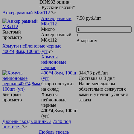
DIN933 оцинк.
"Русские гвозди"
Анкер рамный М8х112
?>
7.50
руб.
/шт
Анкер рамный
-
М8х112
Много
Быстрый
Анкер рамный
+
просмотр
М8х112
В корзину
Хомуты нейлоновые черные
400*4,8мм, 100шт (уп)
?>
Хомуты
нейлоновые
черные
400*4,8мм, 100шт
344.73
руб.
/шт
(уп)
Доставка за 3 дня
Скоро поступит
Наши менеджеры
на склад
обязательно свяжутся с
Быстрый
Хомуты
вами и уточнят условия
просмотр
нейлоновые
заказа
черные
400*4,8мм, 100шт
(уп)
Дюбель гвоздь оцинк. 3,7х40 под
пистолет
?>
Дюбель гвоздь