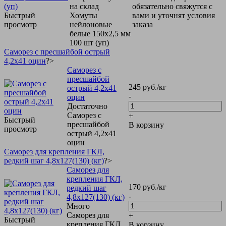
на склад
обязательно свяжутся с
Быстрый
Хомуты
вами и уточнят условия
просмотр
нейлоновые
заказа
белые 150х2,5 мм
100 шт (уп)
Саморез с пресшайбой острый
4,2х41 оцин
?>
Саморез с
пресшайбой
245
руб.
/кг
острый 4,2х41
-
оцин
Достаточно
Саморез с
+
Быстрый
пресшайбой
В корзину
просмотр
острый 4,2х41
оцин
Саморез для крепления ГКЛ,
редкий шаг 4,8х127(130) (кг)
?>
Саморез для
крепления ГКЛ,
170
руб.
/кг
редкий шаг
-
4,8х127(130) (кг)
Много
Саморез для
+
Быстрый
крепления ГКЛ,
В корзину