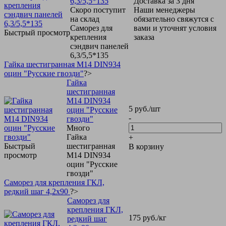
6,3/5,5*135
Доставка за 3 дня
Скоро поступит
Наши менеджеры
на склад
обязательно свяжутся с
Саморез для
вами и уточнят условия
Быстрый просмотр
крепления
заказа
сэндвич панелей
6,3/5,5*135
Гайка шестигранная М14 DIN934
оцин "Русские гвозди"
?>
Гайка
шестигранная
М14 DIN934
5
руб.
/шт
оцин "Русские
-
гвозди"
Много
Гайка
+
Быстрый
шестигранная
В корзину
просмотр
М14 DIN934
оцин "Русские
гвозди"
Саморез для крепления ГКЛ,
редкий шаг 4,2х90
?>
Саморез для
крепления ГКЛ,
175
руб.
/кг
редкий шаг