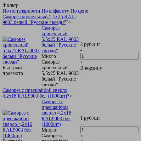
Фильтр
По популярности
По алфавиту
По цене
Саморез кровельный 5,5х25 RAL-
9003 белый "Русские гвозди"
?>
Саморез
кровельный
5,5х25 RAL-9003
2
руб.
/шт
белый "Русские
-
гвозди"
Много
Саморез
+
Быстрый
кровельный
В корзину
просмотр
5,5х25 RAL-9003
белый "Русские
гвозди"
Саморез с пресшайбой сверло
4,2х16 RAL9003 бел (1000шт)
?>
Саморез с
пресшайбой
сверло 4,2х16
1
руб.
/шт
RAL9003 бел
-
(1000шт)
Много
Саморез с
+