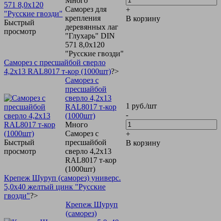
Много
Саморез для
+
крепления
В корзину
Быстрый
деревянных лаг
просмотр
"Глухарь" DIN
571 8,0х120
"Русские гвозди"
Саморез с пресшайбой сверло
4,2х13 RAL8017 т-кор (1000шт)
?>
Саморез с
пресшайбой
сверло 4,2х13
1
руб.
/шт
RAL8017 т-кор
-
(1000шт)
Много
Саморез с
+
Быстрый
пресшайбой
В корзину
просмотр
сверло 4,2х13
RAL8017 т-кор
(1000шт)
Крепеж Шуруп (саморез) универс.
5,0х40 желтый цинк "Русские
гвозди"
?>
Крепеж Шуруп
(саморез)