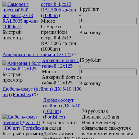
острый 4,2х13
1
руб.
/шт
RAL5005 яр-син
-
(1000шт)
Много
Саморез с
+
Быстрый
пресшайбой
В корзину
просмотр
острый 4,2х13
RAL5005 яр-син
(1000шт)
Анкерный болт с гайкой 12х125
?>
15
руб.
/шт
Анкерный болт с
-
гайкой 12х125
Много
Быстрый
Анкерный болт с
+
просмотр
гайкой 12х125
В корзину
Дюбель-хомут (нейлон) ДХ 5-10 (100
шт) (Fortisflex)
?>
Дюбель-хомут
(нейлон) ДХ 5-10
(100 шт)
70
руб.
/упак
(Fortisflex)
Доставка за 3 дня
Скоро поступит
Наши менеджеры
на склад
обязательно свяжутся с
Быстрый просмотр
Дюбель-хомут
вами и уточнят условия