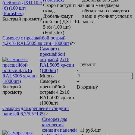
Скоро поступит на
Наши менеджеры
склад
обязательно свяжутся с
Дюбель-хомут
вами и уточнят условия
Быстрый просмотр
(нейлон) ДХП 10-
заказа
5 (б) (100 шт)
(Fortisflex)
Саморез с пресшайбой острый
4,2х16 RAL5005 яр-син (1000шт)
?>
Саморез с
пресшайбой
острый 4,2х16
1
руб.
/шт
RAL5005 яр-син
-
(1000шт)
Много
Саморез с
+
Быстрый
пресшайбой
В корзину
просмотр
острый 4,2х16
RAL5005 яр-син
(1000шт)
Саморез для крепления сэндвич
панелей 6,3/5,5*135
?>
Саморез для
крепления
сэндвич панелей
11
руб.
/шт