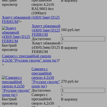
Быстрый
пресшайбой
В корзину
просмотр
сверло 4,2х16
RAL9003 бел
(1000шт)
Хомут обжимной (430/0,5мм) D125
FERRUM
?>
Хомут обжимной
160
руб.
/шт
(430/0,5мм) D125
-
FERRUM
Достаточно
Хомут обжимной
+
Быстрый
(430/0,5мм) D125
В корзину
просмотр
FERRUM
Саморез с пресшайбой сверло
4,2х50 "Русские гвозди" оцин (кг)
?
>
Саморез с
пресшайбой
сверло 4,2х50
270
руб.
/кг
"Русские гвозди"
-
оцин (кг)
Достаточно
Саморез с
+
Быстрый
пресшайбой
В корзину
просмотр
сверло 4,2х50