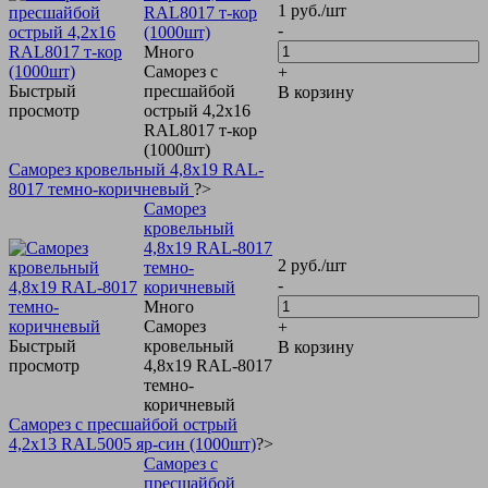
1
руб.
/шт
RAL8017 т-кор
-
(1000шт)
Много
Саморез с
+
Быстрый
пресшайбой
В корзину
просмотр
острый 4,2х16
RAL8017 т-кор
(1000шт)
Саморез кровельный 4,8х19 RAL-
8017 темно-коричневый
?>
Саморез
кровельный
4,8х19 RAL-8017
2
руб.
/шт
темно-
-
коричневый
Много
Саморез
+
Быстрый
кровельный
В корзину
просмотр
4,8х19 RAL-8017
темно-
коричневый
Саморез с пресшайбой острый
4,2х13 RAL5005 яр-син (1000шт)
?>
Саморез с
пресшайбой