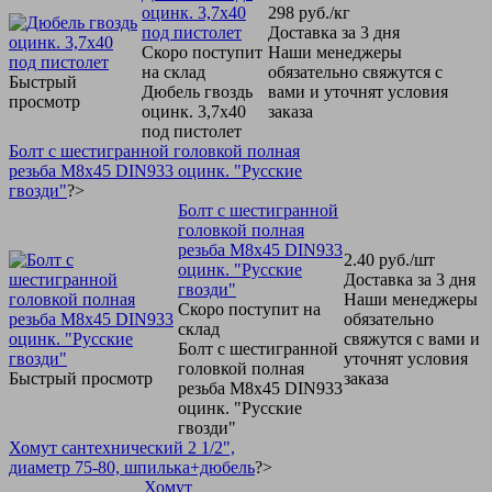
оцинк. 3,7х40
298
руб.
/кг
под пистолет
Доставка за 3 дня
Скоро поступит
Наши менеджеры
на склад
обязательно свяжутся с
Быстрый
Дюбель гвоздь
вами и уточнят условия
просмотр
оцинк. 3,7х40
заказа
под пистолет
Болт с шестигранной головкой полная
резьба М8х45 DIN933 оцинк. "Русские
гвозди"
?>
Болт с шестигранной
головкой полная
резьба М8х45 DIN933
2.40
руб.
/шт
оцинк. "Русские
Доставка за 3 дня
гвозди"
Наши менеджеры
Скоро поступит на
обязательно
склад
свяжутся с вами и
Болт с шестигранной
уточнят условия
головкой полная
Быстрый просмотр
заказа
резьба М8х45 DIN933
оцинк. "Русские
гвозди"
Хомут сантехнический 2 1/2",
диаметр 75-80, шпилька+дюбель
?>
Хомут