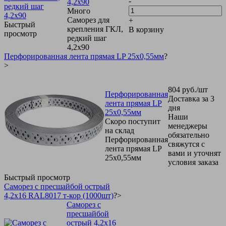
-
4,2х90
Много
Саморез для
+
Быстрый
крепления ГКЛ,
В корзину
просмотр
редкий шаг
4,2х90
Перфорированная лента прямая LP 25х0,55мм
?
>
804
руб.
/шт
Перфорированная
Доставка за 3
лента прямая LP
дня
25х0,55мм
Наши
Скоро поступит
менеджеры
на склад
обязательно
Перфорированная
свяжутся с
лента прямая LP
вами и уточнят
25х0,55мм
условия заказа
Быстрый просмотр
Саморез с пресшайбой острый
4,2х16 RAL8017 т-кор (1000шт)
?>
Саморез с
пресшайбой
острый 4,2х16