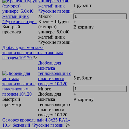
универс. 5,0х40
1
руб.
/шт
желтый цинк
-
"Русские гвозди"
Много
Крепеж Шуруп
+
Быстрый
(саморез)
В корзину
просмотр
универс. 5,0х40
желтый цинк
"Русские гвозди"
Дюбель для монтажа
теплоизоляции с пластиковым
гвоздем 10/120
?>
Дюбель для
монтажа
теплоизоляции с
5
руб.
/шт
пластиковым
-
гвоздем 10/120
Много
Дюбель для
+
Быстрый
монтажа
В корзину
просмотр
теплоизоляции с
пластиковым
гвоздем 10/120
Саморез кровельный 4,8х35 RAL-
1014 бежевый "Русские гвозди"
?>