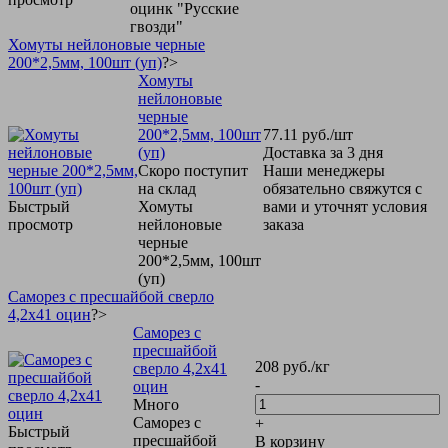
оцинк "Русские
гвозди"
Хомуты нейлоновые черные
200*2,5мм, 100шт (уп)
?>
Хомуты
нейлоновые
черные
200*2,5мм, 100шт
77.11
руб.
/шт
(уп)
Доставка за 3 дня
Скоро поступит
Наши менеджеры
на склад
обязательно свяжутся с
Быстрый
Хомуты
вами и уточнят условия
просмотр
нейлоновые
заказа
черные
200*2,5мм, 100шт
(уп)
Саморез с пресшайбой сверло
4,2х41 оцин
?>
Саморез с
пресшайбой
208
руб.
/кг
сверло 4,2х41
-
оцин
Много
Саморез с
+
Быстрый
пресшайбой
В корзину