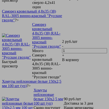
просмотр
сверло 4,2х41
оцин
Саморез кровельный 4,8х35 (38)
RAL-3005 винно-красный "Русские
гвозди"
?>
Саморез
кровельный
4,8х35 (38) RAL-
3005 винно-
2
руб.
/шт
красный
-
"Русские гвозди"
Много
Саморез
+
кровельный
В корзину
Быстрый
4,8х35 (38) RAL-
просмотр
3005 винно-
красный
"Русские гвозди"
Хомуты нейлоновые белые 150х2,5
мм 100 шт (уп)
?>
Хомуты
нейлоновые
белые 150х2,5 мм
90
руб.
/шт
100 шт (уп)
Доставка за 3 дня
Скоро поступит
Наши менеджеры