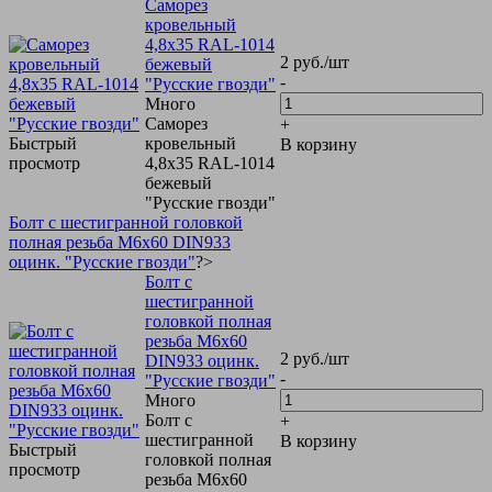
Саморез
кровельный
4,8х35 RAL-1014
2
руб.
/шт
бежевый
-
"Русские гвозди"
Много
Саморез
+
Быстрый
кровельный
В корзину
просмотр
4,8х35 RAL-1014
бежевый
"Русские гвозди"
Болт с шестигранной головкой
полная резьба М6х60 DIN933
оцинк. "Русские гвозди"
?>
Болт с
шестигранной
головкой полная
резьба М6х60
2
руб.
/шт
DIN933 оцинк.
-
"Русские гвозди"
Много
Болт с
+
шестигранной
В корзину
Быстрый
головкой полная
просмотр
резьба М6х60