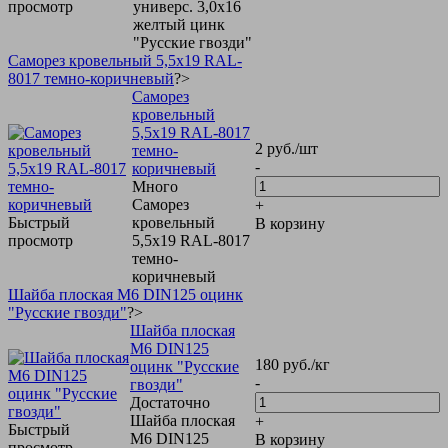
просмотр
универс. 3,0х16
желтый цинк
"Русские гвозди"
Саморез кровельный 5,5х19 RAL-
8017 темно-коричневый
?>
Саморез
кровельный
5,5х19 RAL-8017
2
руб.
/шт
темно-
-
коричневый
Много
Саморез
+
Быстрый
кровельный
В корзину
просмотр
5,5х19 RAL-8017
темно-
коричневый
Шайба плоская М6 DIN125 оцинк
"Русские гвозди"
?>
Шайба плоская
М6 DIN125
180
руб.
/кг
оцинк "Русские
-
гвозди"
Достаточно
Шайба плоская
+
Быстрый
М6 DIN125
В корзину
просмотр