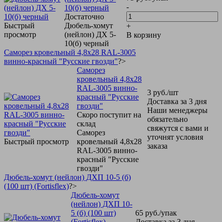
-
10(б) черный
Достаточно
Быстрый
Дюбель-хомут
+
просмотр
(нейлон) ДХ 5-
В корзину
10(б) черный
Саморез кровельный 4,8х28 RAL-3005
винно-красный "Русские гвозди"
?>
Саморез
кровельный 4,8х28
RAL-3005 винно-
3
руб.
/шт
красный "Русские
Доставка за 3 дня
гвозди"
Наши менеджеры
Скоро поступит на
обязательно
склад
свяжутся с вами и
Саморез
уточнят условия
Быстрый просмотр
кровельный 4,8х28
заказа
RAL-3005 винно-
красный "Русские
гвозди"
Дюбель-хомут (нейлон) ДХП 10-5 (б)
(100 шт) (Fortisflex)
?>
Дюбель-хомут
(нейлон) ДХП 10-
5 (б) (100 шт)
65
руб.
/упак
(Fortisflex)
Доставка за 3 дня