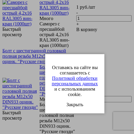
острый 4,2х16
1
руб.
/шт
RAL3005 вин-
-
кран (1000шт)
Много
Саморез с
+
Быстрый
пресшайбой
В корзину
просмотр
острый 4,2х16
RAL3005 вин-
кран (1000шт)
Болт с шестигранной головкой
полная резьба М12х50 DIN933
оцинк. "Русские гвозди"
?>
Болт с
Оставаясь на сайте вы
шестигранной
соглашаетесь с
головкой полная
Политикой обработки
резьба М12х50
персональных данных
8
руб.
/шт
DIN933 оцинк.
и с использованием
-
"Русские гвозди"
cookie.
Много
Болт с
Закрыть
+
шестигранной
В корзину
Быстрый
головкой полная
просмотр
резьба М12х50
DIN933 оцинк.
"Русские гвозди"