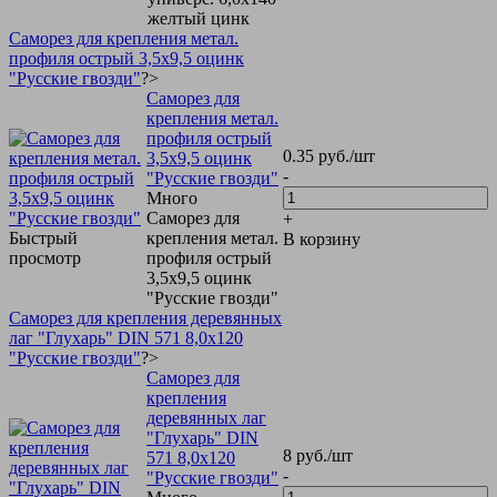
желтый цинк
Саморез для крепления метал.
профиля острый 3,5х9,5 оцинк
"Русские гвозди"
?>
Саморез для
крепления метал.
профиля острый
0.35
руб.
/шт
3,5х9,5 оцинк
-
"Русские гвозди"
Много
Саморез для
+
Быстрый
крепления метал.
В корзину
просмотр
профиля острый
3,5х9,5 оцинк
"Русские гвозди"
Саморез для крепления деревянных
лаг "Глухарь" DIN 571 8,0х120
"Русские гвозди"
?>
Саморез для
крепления
деревянных лаг
"Глухарь" DIN
8
руб.
/шт
571 8,0х120
-
"Русские гвозди"