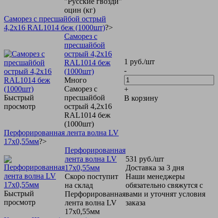
"Русские гвозди"
оцин (кг)
Саморез с пресшайбой острый
4,2х16 RAL1014 беж (1000шт)
?>
Саморез с
пресшайбой
острый 4,2х16
1
руб.
/шт
RAL1014 беж
-
(1000шт)
Много
Саморез с
+
Быстрый
пресшайбой
В корзину
просмотр
острый 4,2х16
RAL1014 беж
(1000шт)
Перфорированная лента волна LV
17х0,55мм
?>
Перфорированная
лента волна LV
531
руб.
/шт
17х0,55мм
Доставка за 3 дня
Скоро поступит
Наши менеджеры
на склад
обязательно свяжутся с
Быстрый
Перфорированная
вами и уточнят условия
просмотр
лента волна LV
заказа
17х0,55мм