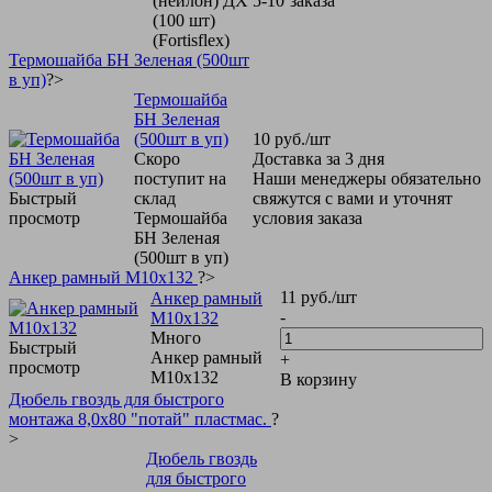
(нейлон) ДХ 5-10
заказа
(100 шт)
(Fortisflex)
Термошайба БН Зеленая (500шт
в уп)
?>
Термошайба
БН Зеленая
(500шт в уп)
10
руб.
/шт
Скоро
Доставка за 3 дня
поступит на
Наши менеджеры обязательно
Быстрый
склад
свяжутся с вами и уточнят
просмотр
Термошайба
условия заказа
БН Зеленая
(500шт в уп)
Анкер рамный М10х132
?>
11
руб.
/шт
Анкер рамный
-
М10х132
Много
Быстрый
Анкер рамный
+
просмотр
М10х132
В корзину
Дюбель гвоздь для быстрого
монтажа 8,0х80 "потай" пластмас.
?
>
Дюбель гвоздь
для быстрого