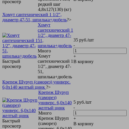
просмотр
редкий шаг
4,8х127(130) (кг)
Хомут сантехнический 1 1/2",
диаметр 47-51, шпилька+дюбель
?>
Хомут
сантехнический 1
1/2", диаметр 47-
35
руб.
/шт
51,
-
шпилька+дюбель
Много
Хомут
+
Быстрый
сантехнический 1
В корзину
просмотр
1/2", диаметр 47-
51,
шпилька+дюбель
Крепеж Шуруп (саморез) универс.
6,0х140 желтый цинк
?>
Крепеж Шуруп
(саморез)
5
руб.
/шт
универс. 6,0х140
-
желтый цинк
Много
Крепеж Шуруп
+
Быстрый
(саморез)
В корзину
просмотр
универс. 6,0х140