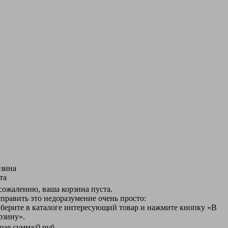
зина
та
сожалению, ваша корзина пуста.
править это недоразумение очень просто:
берите в каталоге интересующий товар и нажмите кнопку «В
рзину».
ая сумма:
0 руб.