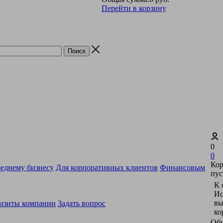
Перейти в корзину
0
0
Кор
еднему бизнесу
Для корпоративных клиентов
Финансовым
пус
К 
Ис
вы
изиты компании
Задать вопрос
ко
Общ