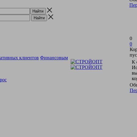
Пер
0
0
Ко
пус
ративных клиентов
Финансовым
К 
Ис
вы
ко
рос
Общ
Пер